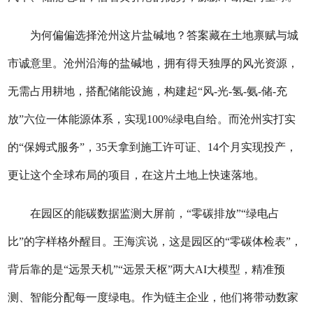
为何偏偏选择沧州这片盐碱地？答案藏在土地禀赋与城
市诚意里。沧州沿海的盐碱地，拥有得天独厚的风光资源，
无需占用耕地，搭配储能设施，构建起“风-光-氢-氨-储-充
放”六位一体能源体系，实现100%绿电自给。而沧州实打实
的“保姆式服务”，35天拿到施工许可证、14个月实现投产，
更让这个全球布局的项目，在这片土地上快速落地。
在园区的能碳数据监测大屏前，“零碳排放”“绿电占
比”的字样格外醒目。王海滨说，这是园区的“零碳体检表”，
背后靠的是“远景天机”“远景天枢”两大AI大模型，精准预
测、智能分配每一度绿电。作为链主企业，他们将带动数家