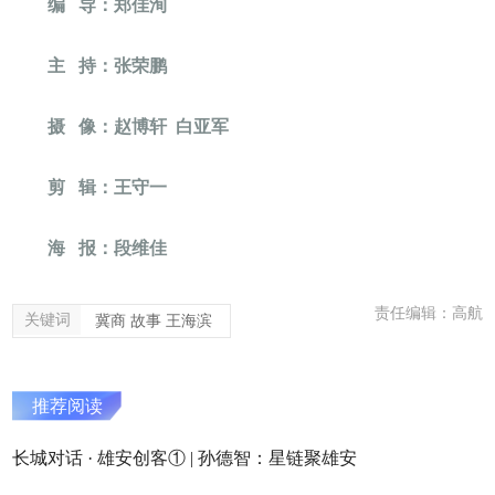
编 导：郑佳洵
主 持：张荣鹏
摄 像：赵博轩 白亚军
剪 辑：王守一
海 报：段维佳
责任编辑：高航
关键词
冀商 故事 王海滨
推荐阅读
长城对话 · 雄安创客① | 孙德智：星链聚雄安