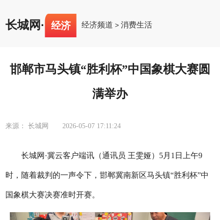
长城网
·
经济
经济频道
消费生活
>
邯郸市马头镇“胜利杯”中国象棋大赛圆
满举办
来源： 长城网
2026-05-07 17:11:24
长城网
·冀云客户端讯
（
通讯员
王雯娅）
5月1日上午9
时，
随着裁判的一声令下，邯郸冀南新区马头镇
“胜利杯”中
国象棋大赛
决赛
准时
开赛。