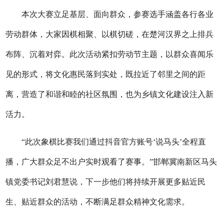
本次大赛立足基层、面向群众，参赛选手涵盖各行各业
劳动群体，大家因棋相聚、以棋切磋，在楚河汉界之上排兵
布阵、沉着对弈。
此次
活动紧扣劳动节主题，以群众喜闻乐
见的形式，将文化惠民落到实处，既拉近了邻里之间的距
离，营造了和谐和睦的社区氛围，也为乡镇文化建设注入新
活力。
“
此次象棋比赛我们通过抖音官方账号
‘说马头’全程直
播，
广大群众足不出户实时观看
了
赛事。
”
邯郸冀南新区马头
镇党委书记刘君慧说
，
下一步
他们
将
持
续
开展更多贴近民
生、贴近群众的活动，不断满足群众精神文化需求。