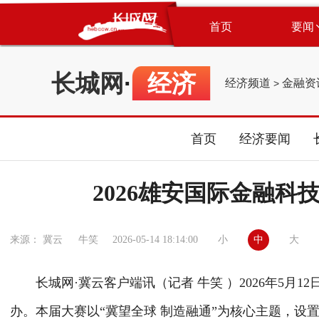
首页
要闻
长城网
·
经济
经济频道
金融资
>
首页
经济要闻
2026雄安国际金融
小
中
大
来源： 冀云 牛笑
2026-05-14 18:14:00
长城网·冀云客户端讯（记者 牛笑 ）2026年5月12
办。本届大赛以“冀望全球 制造融通”为核心主题，设