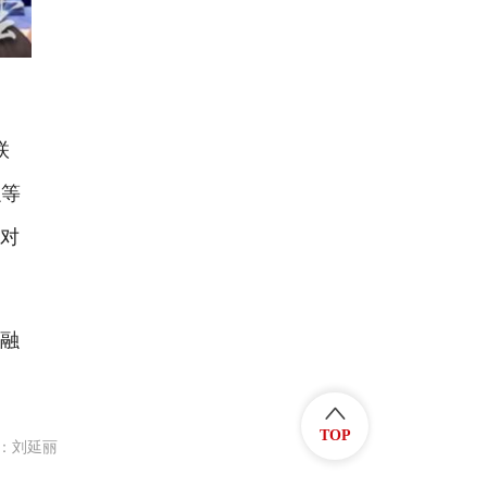
联
融等
面对
融
TOP
：刘延丽