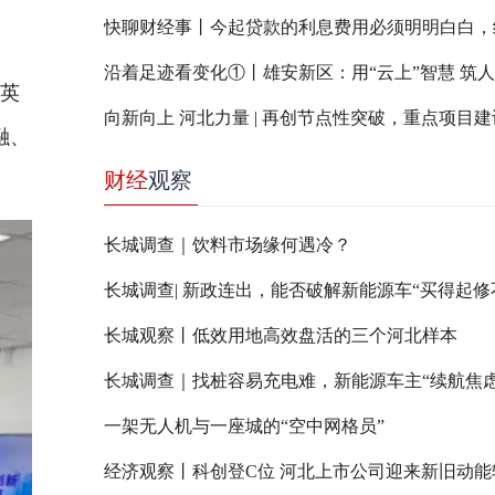
沿着足迹看变化①丨雄安新区：用“云上”智慧 筑
英
融、
财经
观察
长城调查｜饮料市场缘何遇冷？
长城观察丨低效用地高效盘活的三个河北样本
长城调查｜找桩容易充电难，新能源车主“续航焦虑
一架无人机与一座城的“空中网格员”
经济观察丨科创登C位 河北上市公司迎来新旧动能