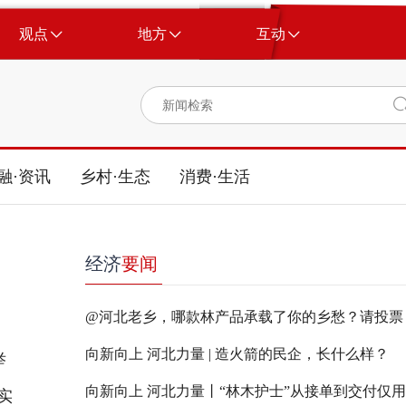
观点
地方
互动
融·资讯
乡村·生态
消费·生活
经济
要闻
@河北老乡，哪款林产品承载了你的乡愁？请投票
向新向上 河北力量 | 造火箭的民企，长什么样？
举
实