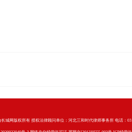
由长城网版权所有
授权法律顾问单位：河北三和时代律师事务所 电话：031187628