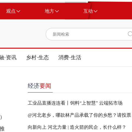
观点
地方
互动
融·资讯
乡村·生态
消费·生活
经济
要闻
工业品直播连连看丨饲料“上智慧” 云端拓市场
@河北老乡，哪款林产品承载了你的乡愁？请投票
坊）
向新向上 河北力量 | 造火箭的民企，长什么样？
推