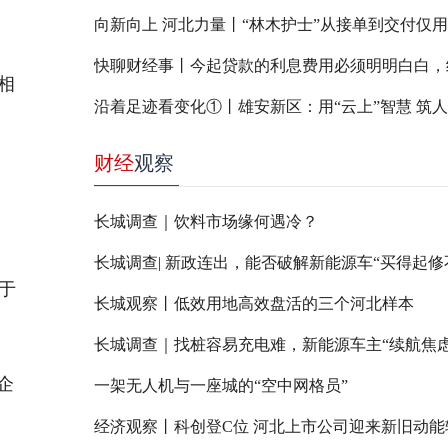
相
沿着足迹看变化①丨雄安新区：用“云上”智慧 筑
。
财经
观察
长城调查｜饮料市场缘何遇冷？
于
长城观察丨低效用地高效盘活的三个河北样本
长城调查｜找桩容易充电难，新能源车主“续航焦虑
企
一架无人机与一座城的“空中网格员”
经济观察丨科创登C位 河北上市公司迎来新旧动能