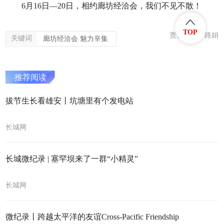
6月16日—20日，相约廊坊经洽会，我们不见不散！
TOP
责任编辑：路娟
关键词
廊坊经洽会 魅力辛集
推荐阅读
拔节生长看雄安丨坑塘里有个发电站
长城网
长城微纪录 | 塞罕坝来了一群“小精灵”
长城网
微纪录丨跨越太平洋的友谊Cross-Pacific Friendship