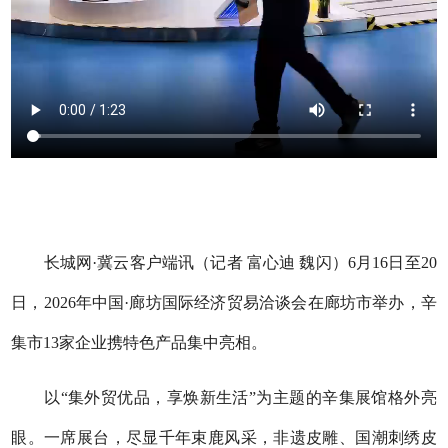
长城网·冀云客户端讯（记者 富心迪 魏闪）6月16日至20
日，2026年中国·廊坊国际经济贸易洽谈会在廊坊市举办，辛
集市13家企业携特色产品集中亮相。
以“集外贸优品，享焕新生活”为主题的辛集展馆格外亮
眼。一席展台，尽显千年束鹿风采，非遗皮雕、国潮刺绣皮