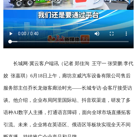
长城网·冀云客户端讯（记者 郑佳洵 王守一 张荣鹏 李代
姣 张嘉琪）6月18日上午，廊坊京威汽车设备有限公司售后
服务部主任乔长龙做客廊洽时光——长城专访·会客厅接受访
谈。他介绍，企业布局阿里国际站、抖音双渠道，研发了多
语种AI数字人主播，打通语言障碍，面向全球市场直播拓客
引流。未来，企业将在英语区、俄语区等板块实现全天不间
断直播，持续推广企业产品和品牌。