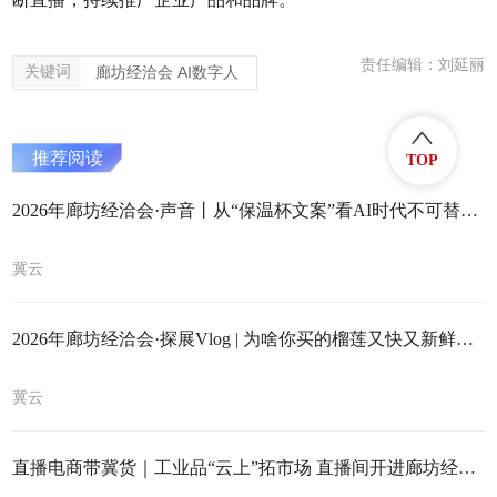
责任编辑：刘延丽
关键词
廊坊经洽会 AI数字人
推荐阅读
TOP
2026年廊坊经洽会·声音丨从“保温杯文案”看AI时代不可替代的认知真相
冀云
2026年廊坊经洽会·探展Vlog | 为啥你买的榴莲又快又新鲜？我在廊洽会现场帮你找答案
冀云
直播电商带冀货｜工业品“云上”拓市场 直播间开进廊坊经洽会