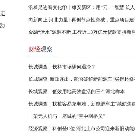
沿着足迹看变化①丨雄安新区：用“云上”智慧 筑
司进
勃
金融“活水”源源不断 工行近1.3万亿元贷款支持新
财经
观察
长城调查｜饮料市场缘何遇冷？
长城观察丨低效用地高效盘活的三个河北样本
长城调查｜找桩容易充电难，新能源车主“续航焦虑
一架无人机与一座城的“空中网格员”
经济观察丨科创登C位 河北上市公司迎来新旧动能