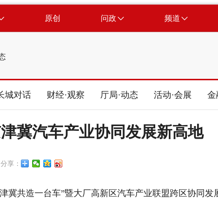
原创
问政
频道
态
长城对话
财经·观察
厅局·动态
活动·会展
金
京津冀汽车产业协同发展新高地
分享：
京津冀共造一台车”暨大厂高新区汽车产业联盟跨区协同发