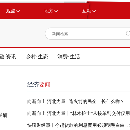
观点
地方
互动
融·资讯
乡村·生态
消费·生活
经济
要闻
向新向上 河北力量 | 造火箭的民企，长什么样？
展研