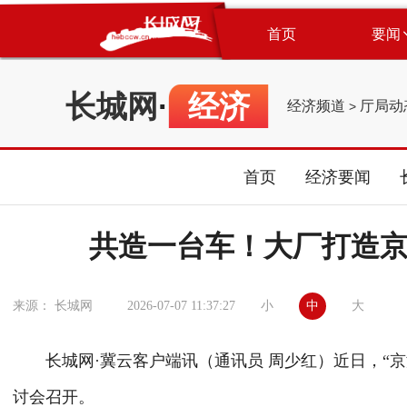
首页
要闻
长城网
·
经济
经济频道
厅局动
>
首页
经济要闻
共造一台车！大厂打造
小
中
大
来源： 长城网
2026-07-07 11:37:27
长城网
·冀云客户端讯（通讯员 周少红）近日，“
讨会召开。