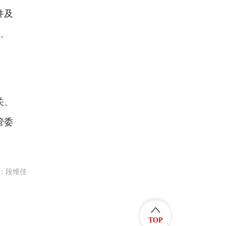
件及
条、
企
关、
管委
：段维佳
TOP