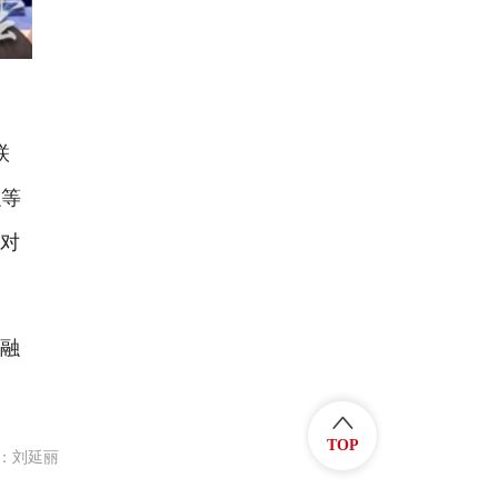
联
融等
面对
融
TOP
：刘延丽