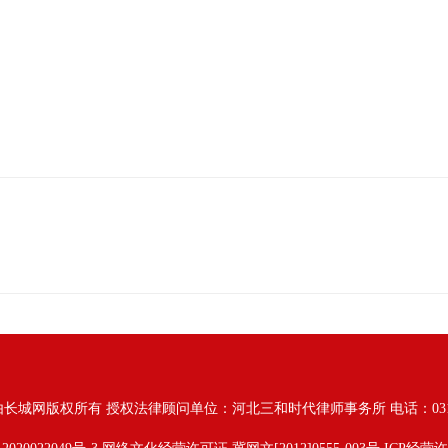
由长城网版权所有
授权法律顾问单位：河北三和时代律师事务所 电话：031187628