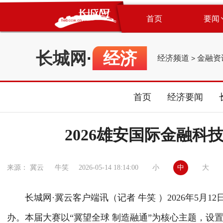
首页
要闻
长城网
·
经济
经济频道
金融资
>
首页
经济要闻
2026雄安国际金融
小
中
大
来源： 冀云 牛笑
2026-05-14 18:14:00
长城网·冀云客户端讯（记者 牛笑 ）2026年5月12
办。本届大赛以“冀望全球 制造融通”为核心主题，设