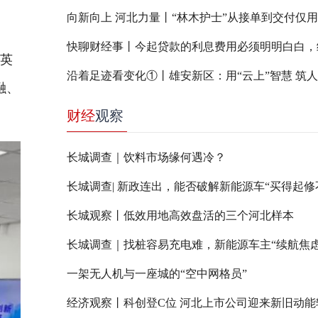
英
沿着足迹看变化①丨雄安新区：用“云上”智慧 筑
融、
财经
观察
长城调查｜饮料市场缘何遇冷？
长城观察丨低效用地高效盘活的三个河北样本
长城调查｜找桩容易充电难，新能源车主“续航焦虑
一架无人机与一座城的“空中网格员”
经济观察丨科创登C位 河北上市公司迎来新旧动能