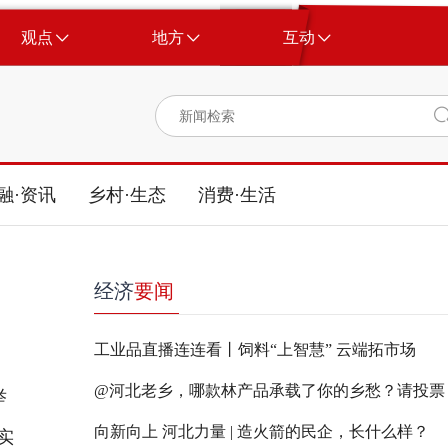
观点
地方
互动
融·资讯
乡村·生态
消费·生活
经济
要闻
工业品直播连连看丨饲料“上智慧” 云端拓市场
@河北老乡，哪款林产品承载了你的乡愁？请投票
举
向新向上 河北力量 | 造火箭的民企，长什么样？
实