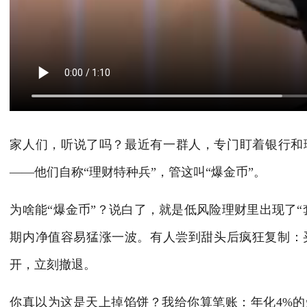
家人们，听说了吗？最近有一群人，专门盯着银行和
——他们自称“理财特种兵”，管这叫“爆金币”。
为啥能“爆金币”？说白了，就是低风险理财里出现了
期内净值容易猛涨一波。有人尝到甜头后疯狂复制：
开，立刻撤退。
你真以为这是天上掉馅饼？我给你算笔账：年化4%的短期