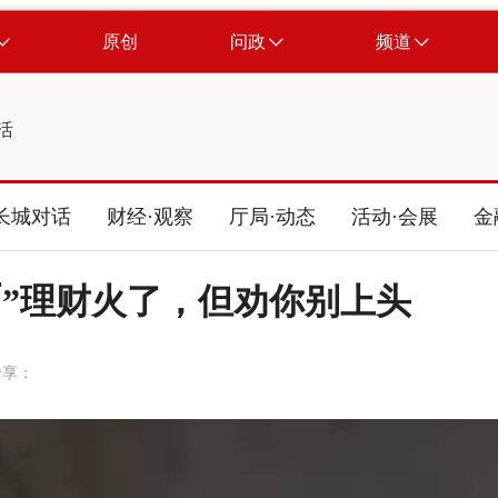
原创
问政
频道
活
长城对话
财经·观察
厅局·动态
活动·会展
金
币”理财火了，但劝你别上头
分享：