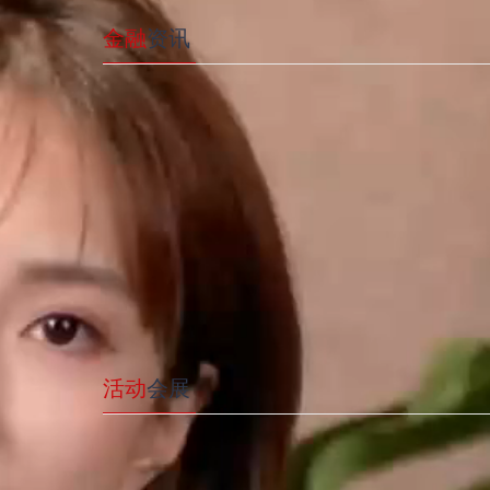
金融
资讯
2026年7月份河北省钢铁行业PMI为42.0% 仍处于
民生银行石家庄分行积极开展“金融知识进社区”宣
聚焦老年群体 民生银行衡水分行开展金融消保进
民生银行唐山分行开展金融教育宣传进社区活动
活动
会展
快报名！2026雄安高价值专利大赛
来啦