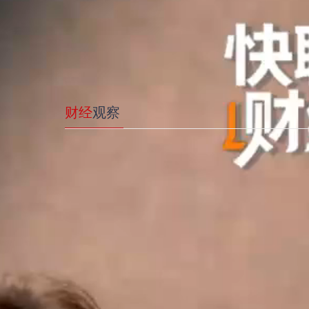
沿着足迹看变化①丨雄安新区：用“云上”智慧 筑
财经
观察
长城调查｜饮料市场缘何遇冷？
长城观察丨低效用地高效盘活的三个河北样本
长城调查｜找桩容易充电难，新能源车主“续航焦虑
一架无人机与一座城的“空中网格员”
经济观察丨科创登C位 河北上市公司迎来新旧动能