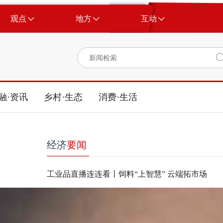
观点
地方
互动
融·资讯
乡村·生态
消费·生活
经济
要闻
工业品直播连连看丨饲料“上智慧” 云端拓市场
@河北老乡，哪款林产品承载了你的乡愁？请投票
向新向上 河北力量 | 造火箭的民企，长什么样？