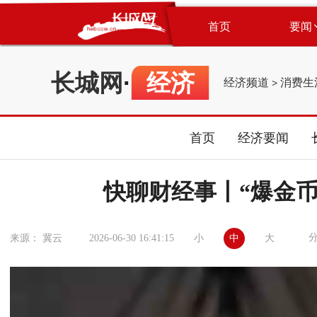
首页
要闻
长城网
·
经济
经济频道
消费生
>
首页
经济要闻
快聊财经事丨“爆金
小
中
大
来源： 冀云
2026-06-30 16:41:15