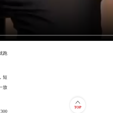
就跑
，短
一放
TOP
00