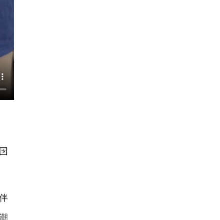
国
伴
潮