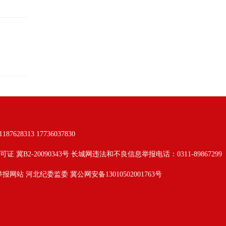
313 17736037830
可证 冀B2-20090343号 长城网违法和不良信息举报电话：0311-89867299
举报网站
河北纪委监委
冀公网安备13010502001763号