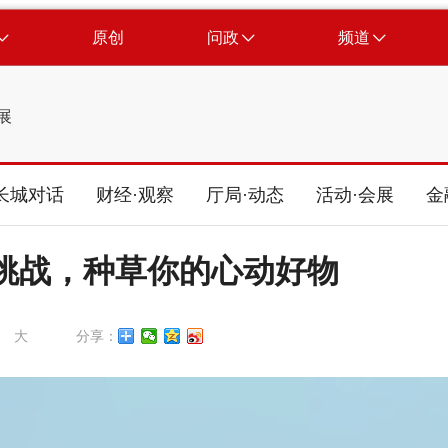
原创
问政
频道
展
长城对话
财经·观察
厅局·动态
活动·会展
金
| 挑战，种草你的心动好物
大
分享：