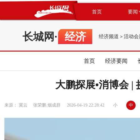
首页
要闻
长城网
·
经济
经济频道
活动会
>
首页
经济要闻
大鹏探展•消博会 
小
中
来源： 冀云 张荣鹏 烟成群
2026-04-19 22:28:42