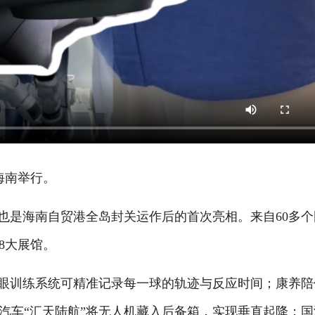
海南举行。
是海南自贸港全岛封关运作后的首次亮相。来自60多个
8大展馆。
眼训练系统可精准记录每一球的轨迹与反应时间；康养陪
汽车“汇天陆航”将无人机藏入后备箱，实现垂直起降；国