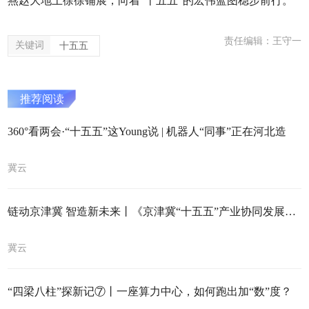
燕赵大地上徐徐铺展，向着“十五五”的宏伟蓝图稳步前行。
责任编辑：王守一
关键词
十五五
推荐阅读
360°看两会·“十五五”这Young说 | 机器人“同事”正在河北造
冀云
链动京津冀 智造新未来丨《京津冀“十五五”产业协同发展倡议》发布
冀云
“四梁八柱”探新记⑦丨一座算力中心，如何跑出加“数”度？