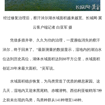
经过修复治理后，察汗淖尔湖水域面积越来越宽。长城网·冀
云客户端记者 白亚军 摄
凭借多措并举、久久为功的治理，一度濒临消失的察汗
淖尔，终于回来了。“最新测量的数据显示，湿地内的湖泊水
位达到历史高位，湖体水域面积达到88平方公里，水域面积
创近20年来最大面积。”吴军说。
水域面积稳步恢复，为鸟类营造了优质的栖息家园。这
几天，湿地内又迎来黑尾鸥、赤嘴潜鸭、西伯利亚银鸥等7种
之前未出现的鸟类，鸟类种群从141种增至148种。