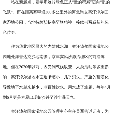
站在新起点，塞罕坝这片绿色正从“量的积累”迈向“质的
飞跃”。而在距离塞罕坝300多公里外的河北尚义察汗淖尔国
家湿地公园，当地持续弘扬塞罕坝精神，接续书写崭新的绿
色传奇。
作为华北地区最大的内陆咸水湖，察汗淖尔国家湿地公
园地处浑善达克沙地南缘，京津冀风沙源治理区的前沿阵
地。但在2020年以前，因受到气候改变、人类活动等多重影
响，察汗淖尔湿地水面逐渐缩小，几乎消失。严重的荒漠化
导致地下水越来越少，老百姓饮水、用水成了难题。每年4月
到6月更是容易出现扬沙甚至沙尘暴天气。
察汗淖尔国家湿地公园管理中心主任吴军告诉记者，为