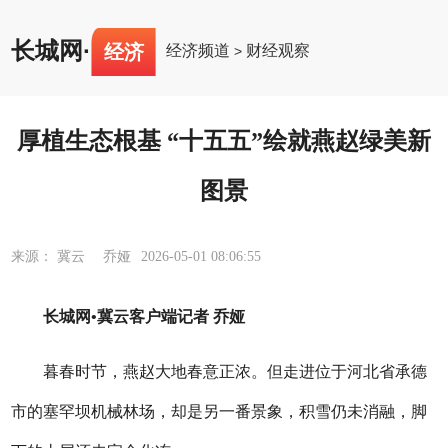
长城网
·
经济
经济频道
财经观察
>
厚植生态根基 “十五五”绘就燕赵绿美新
图景
来源： 冀云 乔娅
2026-05-01 08:06:55
长城网•冀云客户端记者 乔娅
暮春时节，燕赵大地春意正浓。但走进位于河北省承德
市的塞罕坝机械林场，却是另一番景象，积雪仍未消融，脚