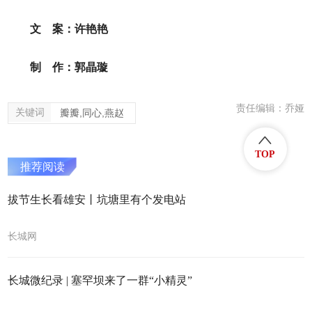
文
案：许艳艳
制 作：郭晶璇
责任编辑：乔娅
关键词
瓣瓣,同心,燕赵
TOP
推荐阅读
拔节生长看雄安丨坑塘里有个发电站
长城网
长城微纪录 | 塞罕坝来了一群“小精灵”