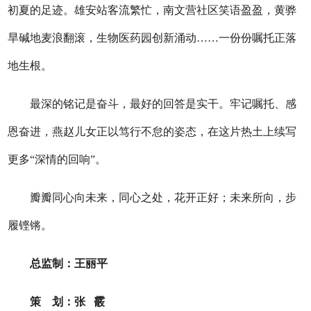
初夏的足迹。雄安站客流繁忙，南文营社区笑语盈盈，黄骅
旱碱地麦浪翻滚，生物医药园创新涌动……一份份嘱托正落
地生根。
最深的铭记是奋斗，最好的回答是实干。牢记嘱托、感
恩奋进，燕赵儿女正以笃行不怠的姿态，在这片热土上续写
更多“深情的回响”。
瓣瓣同心向未来，同心之处，花开正好；未来所向，步
履铿锵。
总监制：王丽平
策 划：张 霰