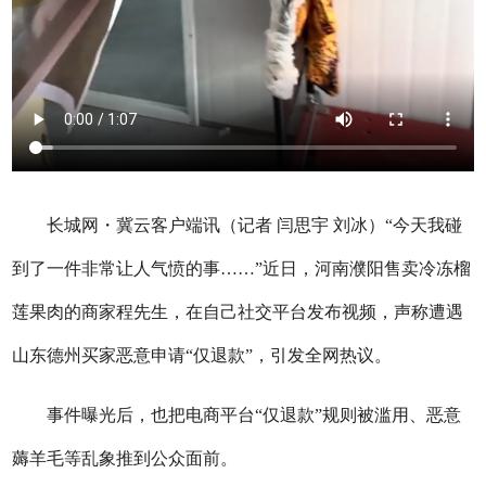
长城网・冀云客户端讯（记者 闫思宇 刘冰）“今天我碰
到了一件非常让人气愤的事……”近日，河南濮阳售卖冷冻榴
莲果肉的商家程先生，在自己社交平台发布视频，声称遭遇
山东德州买家恶意申请“仅退款”，引发全网热议。
事件曝光后，也把电商平台“仅退款”规则被滥用、恶意
薅羊毛等乱象推到公众面前。