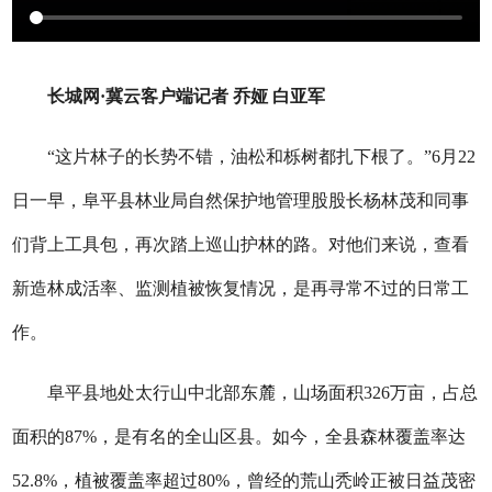
长城网·冀云客户端记者 乔娅 白亚军
“这片林子的长势不错，油松和栎树都扎下根了。”6月22
日一早，阜平县林业局自然保护地管理股股长杨林茂和同事
们背上工具包，再次踏上巡山护林的路。对他们来说，查看
新造林成活率、监测植被恢复情况，是再寻常不过的日常工
作。
阜平县地处太行山中北部东麓，山场面积326万亩，占总
面积的87%，是有名的全山区县。如今，全县森林覆盖率达
52.8%，植被覆盖率超过80%，曾经的荒山秃岭正被日益茂密