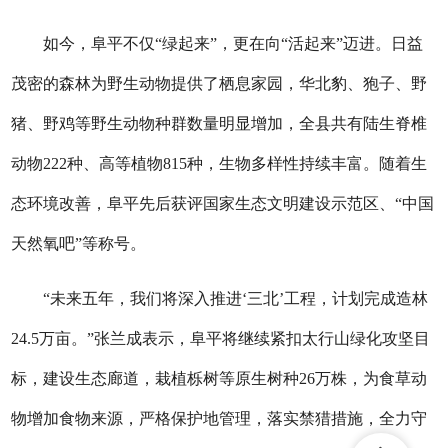
如今，阜平不仅“绿起来”，更在向“活起来”迈进。日益
茂密的森林为野生动物提供了栖息家园，华北豹、狍子、野
猪、野鸡等野生动物种群数量明显增加，全县共有陆生脊椎
动物222种、高等植物815种，生物多样性持续丰富。随着生
态环境改善，阜平先后获评国家生态文明建设示范区、“中国
天然氧吧”等称号。
“未来五年，我们将深入推进‘三北’工程，计划完成造林
24.5万亩。”张兰成表示，阜平将继续紧扣太行山绿化攻坚目
标，建设生态廊道，栽植栎树等原生树种26万株，为食草动
物增加食物来源，严格保护地管理，落实禁猎措施，全力守