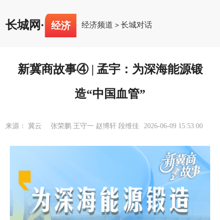
长城网
·
经济
经济频道
长城对话
>
新冀商故事④ | 孟宇：为深海能源锻
造“中国血管”
来源： 冀云 张荣鹏 王守一 赵博轩 段维佳
2026-06-09 15:53:00