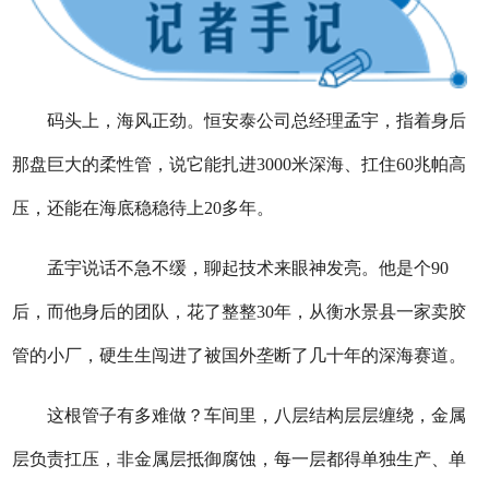
码头上，海风正劲。恒安泰公司总经理孟宇，指着身后
那盘巨大的柔性管，说它能扎进3000米深海、扛住60兆帕高
压，还能在海底稳稳待上20多年。
孟宇说话不急不缓，聊起技术来眼神发亮。他是个90
后，而他身后的团队，花了整整30年，从衡水景县一家卖胶
管的小厂，硬生生闯进了被国外垄断了几十年的深海赛道。
这根管子有多难做？车间里，八层结构层层缠绕，金属
层负责扛压，非金属层抵御腐蚀，每一层都得单独生产、单