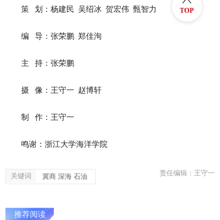
策 划：杨建民 吴绍冰 贺宏伟 甄智力
TOP
编 导：张荣鹏 郑佳洵
主 持：张荣鹏
摄 像：王守一 赵博轩
制 作：王守一
鸣谢：浙江大学海洋学院
责任编辑：王守一
关键词
冀商 深海 石油
推荐阅读