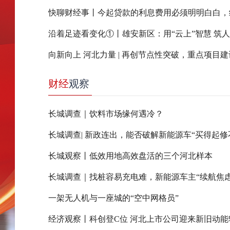
沿着足迹看变化①丨雄安新区：用“云上”智慧 筑
财经
观察
长城调查｜饮料市场缘何遇冷？
长城观察丨低效用地高效盘活的三个河北样本
长城调查｜找桩容易充电难，新能源车主“续航焦虑
一架无人机与一座城的“空中网格员”
经济观察丨科创登C位 河北上市公司迎来新旧动能