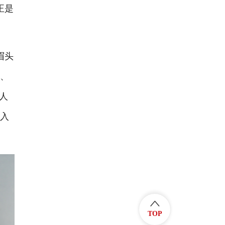
正是
眉头
纸、
人
陷入
TOP