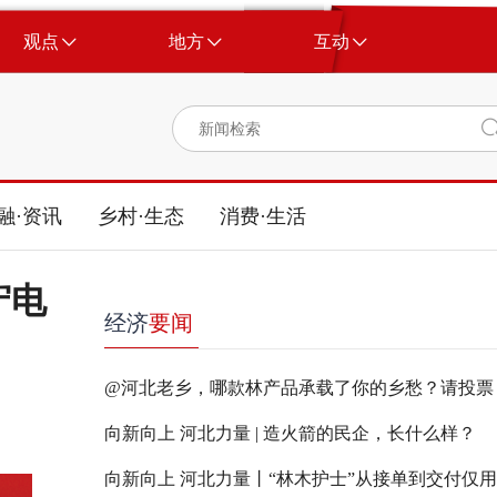
观点
地方
互动
融·资讯
乡村·生态
消费·生活
守电
经济
要闻
@河北老乡，哪款林产品承载了你的乡愁？请投票
向新向上 河北力量 | 造火箭的民企，长什么样？