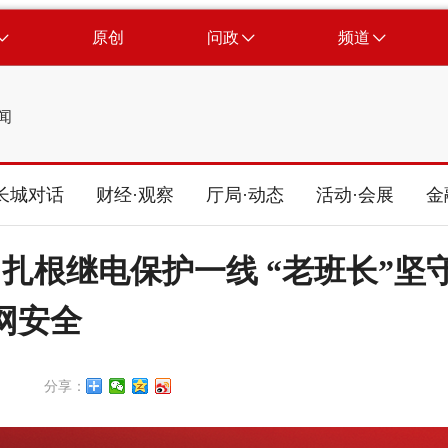
原创
问政
频道
闻
长城对话
财经·观察
厅局·动态
活动·会展
金
扎根继电保护一线 “老班长”坚
网安全
分享：