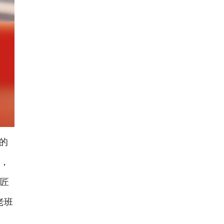
的
珍，
工匠
老班