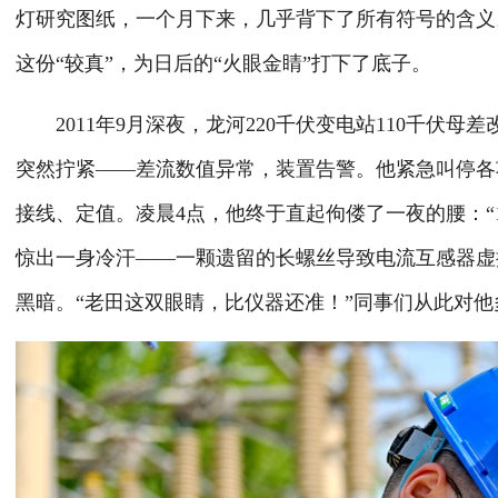
灯研究图纸，一个月下来，几乎背下了所有符号的含义。
这份“较真”，为日后的“火眼金睛”打下了底子。
2011年9月深夜，龙河220千伏变电站110千伏
突然拧紧——差流数值异常，装置告警。他紧急叫停各
接线、定值。凌晨4点，他终于直起佝偻了一夜的腰：“1
惊出一身冷汗——一颗遗留的长螺丝导致电流互感器虚
黑暗。“老田这双眼睛，比仪器还准！”同事们从此对