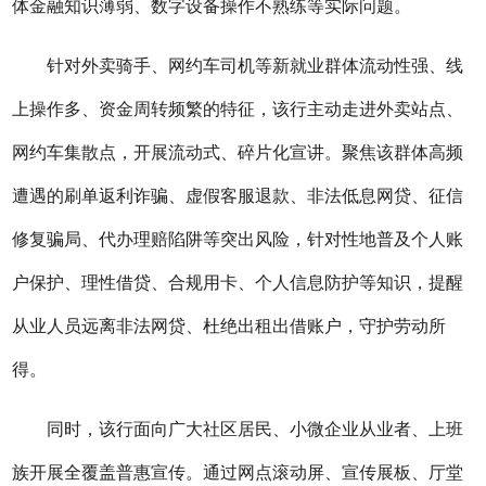
体金融知识薄弱、数字
设备
操作不熟练等实际问题。
针对外卖骑手、网约车司机等新就业群体流动性强、线
上操作多、资金周转频繁的特征，
该
行主动走进外卖站点、
网约车集散点，开展流动式、碎片化宣讲。聚焦该群体高频
遭遇的刷单返利诈骗、虚假客服退款、非法低息网贷、征信
修复骗局、代办理赔陷阱等突出风险，针对性地普及个人账
户保护、理性借贷、合规用卡、个人信息防护等知识，提醒
从业人员远离非法网贷、杜绝出租出借账户，守护劳动所
得。
同时，
该
行面向广大社区居民、小微企业从业者、上班
族开展全覆盖普惠宣传。通过网点滚动屏、宣传展板、厅堂