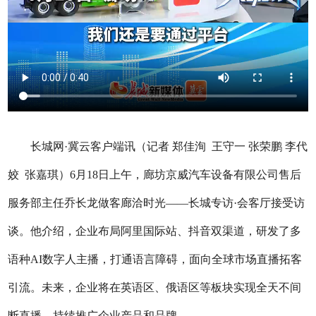
长城网·冀云客户端讯（记者 郑佳洵 王守一 张荣鹏 李代
姣 张嘉琪）6月18日上午，廊坊京威汽车设备有限公司售后
服务部主任乔长龙做客廊洽时光——长城专访·会客厅接受访
谈。他介绍，企业布局阿里国际站、抖音双渠道，研发了多
语种AI数字人主播，打通语言障碍，面向全球市场直播拓客
引流。未来，企业将在英语区、俄语区等板块实现全天不间
断直播，持续推广企业产品和品牌。