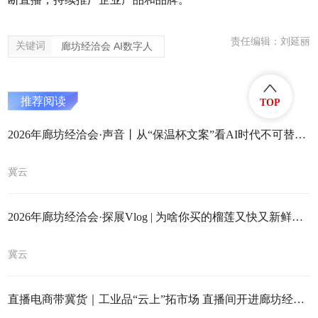
责任编辑：刘延丽
关键词
廊坊经洽会 AI数字人
推荐阅读
TOP
2026年廊坊经洽会·声音丨从“保温杯文案”看AI时代不可替代的认知真相
冀云
2026年廊坊经洽会·探展Vlog | 为啥你买的榴莲又快又新鲜？我在廊洽会现场帮你找答案
冀云
直播电商带冀货｜工业品“云上”拓市场 直播间开进廊坊经洽会