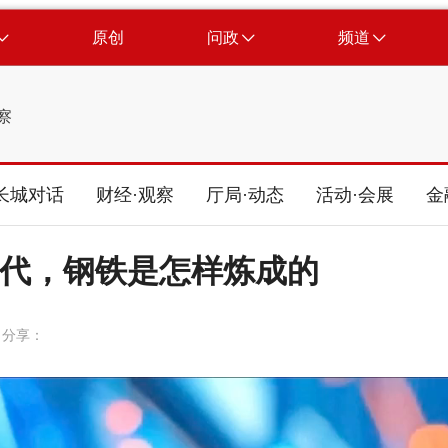
原创
问政
频道
察
长城对话
财经·观察
厅局·动态
活动·会展
金
I时代，钢铁是怎样炼成的
分享：