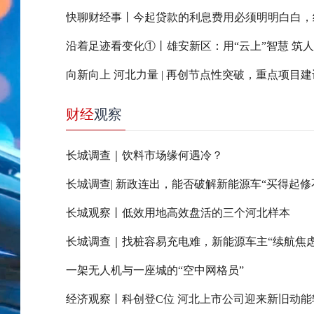
沿着足迹看变化①丨雄安新区：用“云上”智慧 筑
财经
观察
长城调查｜饮料市场缘何遇冷？
长城观察丨低效用地高效盘活的三个河北样本
长城调查｜找桩容易充电难，新能源车主“续航焦虑
一架无人机与一座城的“空中网格员”
经济观察丨科创登C位 河北上市公司迎来新旧动能