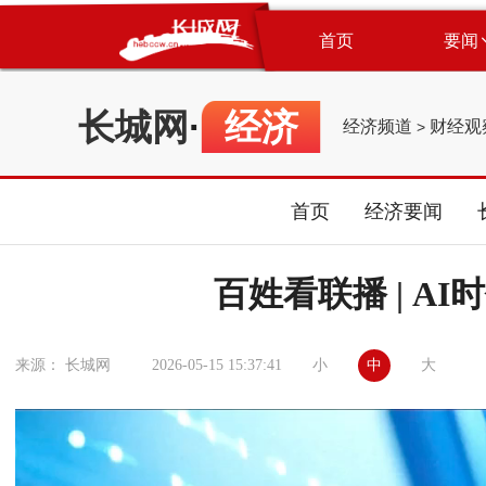
首页
要闻
长城网
·
经济
经济频道
财经观
>
首页
经济要闻
百姓看联播 | A
小
中
大
来源： 长城网
2026-05-15 15:37:41