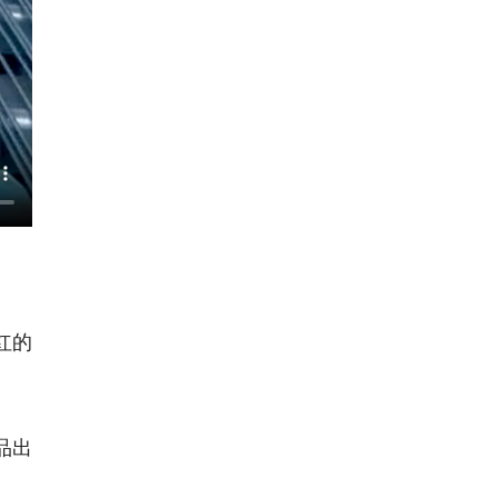
红的
品出