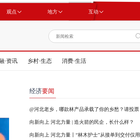
观点
地方
互动
融·资讯
乡村·生态
消费·生活
经济
要闻
@河北老乡，哪款林产品承载了你的乡愁？请投票
向新向上 河北力量 | 造火箭的民企，长什么样？