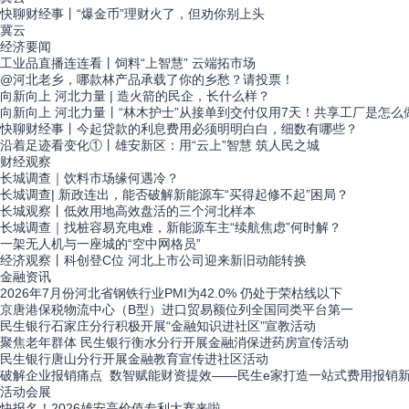
快聊财经事丨“爆金币”理财火了，但劝你别上头
冀云
经济
要闻
工业品直播连连看丨饲料“上智慧” 云端拓市场
@河北老乡，哪款林产品承载了你的乡愁？请投票！
向新向上 河北力量 | 造火箭的民企，长什么样？
向新向上 河北力量丨“林木护士”从接单到交付仅用7天！共享工厂是怎么
快聊财经事丨今起贷款的利息费用必须明明白白，细数有哪些？
沿着足迹看变化①丨雄安新区：用“云上”智慧 筑人民之城
财经
观察
长城调查｜饮料市场缘何遇冷？
长城调查| 新政连出，能否破解新能源车“买得起修不起”困局？
长城观察丨低效用地高效盘活的三个河北样本
长城调查｜找桩容易充电难，新能源车主“续航焦虑”何时解？
一架无人机与一座城的“空中网格员”
经济观察丨科创登C位 河北上市公司迎来新旧动能转换
金融
资讯
2026年7月份河北省钢铁行业PMI为42.0% 仍处于荣枯线以下
京唐港保税物流中心（B型）进口贸易额位列全国同类平台第一
民生银行石家庄分行积极开展“金融知识进社区”宣教活动
聚焦老年群体 民生银行衡水分行开展金融消保进药房宣传活动
民生银行唐山分行开展金融教育宣传进社区活动
破解企业报销痛点 数智赋能财资提效——民生e家打造一站式费用报销
活动
会展
快报名！2026雄安高价值专利大赛来啦