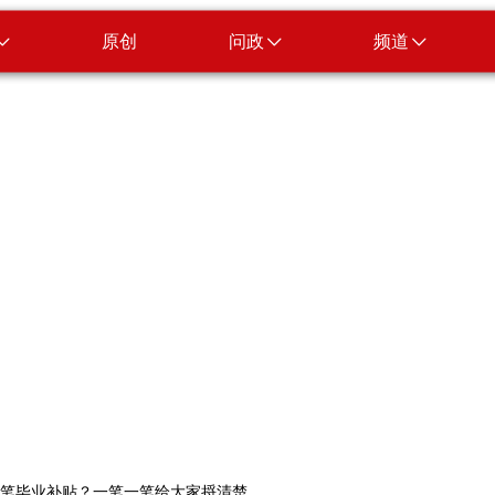
原创
问政
频道
笔毕业补贴？一笔一笔给大家捋清楚。