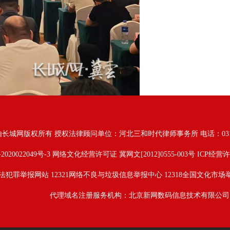
由长城网版权所有
授权法律顾问单位：河北三和时代律师事务所 电话：031187628
2020022049号-3
网络文化经营许可证 冀网文[2012]0555-003号 ICP经营许
法犯罪举报网站
12321网络不良与垃圾信息举报中心
12318全国文化市场
代理域名注册服务机构：北京新网数码信息技术有限公司