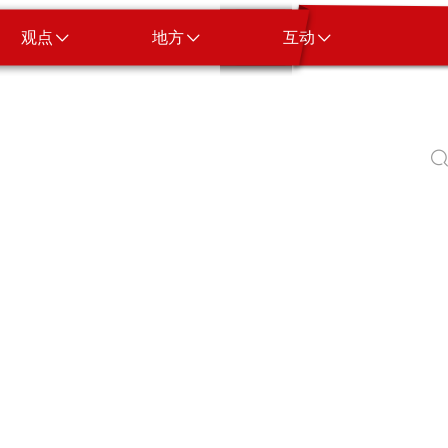
观点
地方
互动