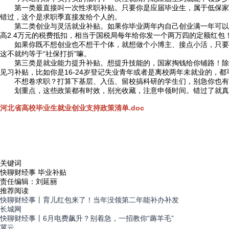
第一类最直接叫一次性求职补贴。只要你是应届毕业生，属于低保家庭
错过，这个是求职季直接发给个人的。
第二类创业与灵活就业补贴。如果你毕业两年内自己创业满一年可以直
高2.4万元的税费抵扣，相当于国税局每年给你发一个两万四的定额红包
如果你既不想创业也不想干个体，就想做个小博主、接点小活，只要你
这不就约等于“社保打折”嘛。
第三类是就业能力提升补贴。想提升技能的，国家掏钱给你铺路！除了
见习补贴，比如你是16-24岁登记失业青年或者是离校两年未就业的，
不想卷求职？打算下基层、入伍、留校搞科研的学生们，别急你也有补
划重点，这些政策都有时效，别光收藏，注意申领时间。错过了就真没
河北省高校毕业生就业创业支持政策清单.doc
关键词
快聊财经事 毕业补贴
责任编辑：刘延丽
推荐阅读
快聊财经事丨育儿红包来了！当年没领第二年能补办补发
长城网
快聊财经事丨6月电费飙升？别着急，一招教你“薅羊毛”
冀云