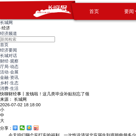
首页
要闻
长城网
·
经济
经济频道
首页
经济要闻
长城对话
财经·观察
厅局·动态
活动·会展
金融·资讯
乡村·生态
消费·生活
快聊财经事丨发钱啦！这几类毕业补贴别忘了领
来源： 长城网
2026-07-02 18:18:00
小
中
大
分享：
今天咱们聊个实打实的福利，一次性说清河北应届生到底能申领多少