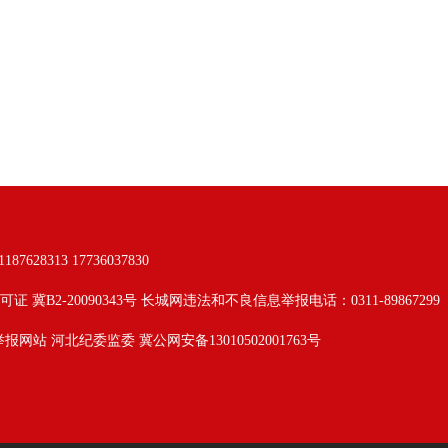
313 17736037830
可证 冀B2-20090343号 长城网违法和不良信息举报电话：0311-89867299
举报网站
河北纪委监委
冀公网安备13010502001763号