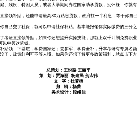
、残疾、特困人员，或者大学期间办过国家助学贷款，别怀疑，你就有
接领补贴，还能申请最高30万贴息贷款，政府扛一半利息，等于你自己
！
自己交了社保，就可以申请社保补贴。基本能报销你实际缴费的三分之
考证直接领补贴，如果你还想提升实操技能，那就上双千计划免费职业
都可以申领这笔钱。
贴领！下基层，学费国家还；去参军，学费全补，升本考研有专属名额
了，政策红利可不等人哦。如果你还想了解更多政策福利，就点击下方
总策划：王悦路 王丽平
策 划：贾海丽 杨建民 贺宏伟
文 字：杜若楠
剪 辑：杨蕾
美术设计：段维佳