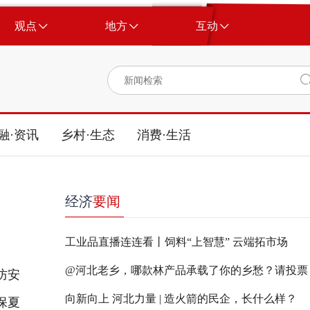
观点
地方
互动
融·资讯
乡村·生态
消费·生活
经济
要闻
工业品直播连连看丨饲料“上智慧” 云端拓市场
@河北老乡，哪款林产品承载了你的乡愁？请投票
防安
向新向上 河北力量 | 造火箭的民企，长什么样？
保夏