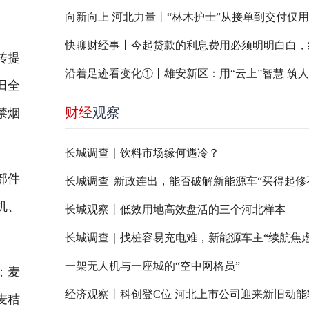
传提
沿着足迹看变化①丨雄安新区：用“云上”智慧 筑
田全
财经
观察
禁烟
长城调查｜饮料市场缘何遇冷？
部件
机、
长城观察丨低效用地高效盘活的三个河北样本
长城调查｜找桩容易充电难，新能源车主“续航焦虑
一架无人机与一座城的“空中网格员”
；麦
经济观察丨科创登C位 河北上市公司迎来新旧动能
麦秸